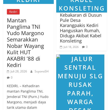
Kediri
Kebakaran di Dusun
Mantan
Pule Desa
Karangpakis Kediri
Panglima TNI
Hanguskan Rumah,
Yudo Margono
Diduga Akibat Kabel
Semarakkan
Konsleting
Nobar Wayang
0
Juli 18, 2026
Kulit HUT
AKABRI ’88 di
Kediri
Juli 28, 2026
SuyonoSH
0
KEDIRI, – Kehadiran
mantan Panglima TNI,
Jenderal TNI (Purn.) Yudo
Margono, menjadi daya
tarik utama dalam