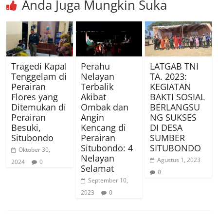
Anda Juga Mungkin Suka
Tragedi Kapal
Perahu
LATGAB TNI
Tenggelam di
Nelayan
TA. 2023:
Perairan
Terbalik
KEGIATAN
Flores yang
Akibat
BAKTI SOSIAL
Ditemukan di
Ombak dan
BERLANGSU
Perairan
Angin
NG SUKSES
Besuki,
Kencang di
DI DESA
Situbondo
Perairan
SUMBER
Situbondo: 4
SITUBONDO
Oktober 30,
Nelayan
Agustus 1, 2023
2024
0
Selamat
0
September 10,
2023
0