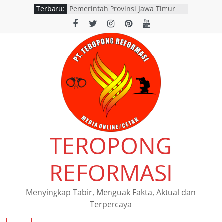
Terbaru:
Pemerintah Provinsi Jawa Timur
resmi menggelar program
pemutihan dan pembebasan pajak
daerah di seluruh kantor Samsat
wilayah Jatim
Satpolairud Situbondo Perketat
Pemeriksaan Muatan Truk di
Pelabuhan Jangkar
Dishub Nganjuk dan Satlantas
Polres Nganjuk Gelar Inspeksi
Keselamatan Jalan di Rejoso, 39
Pengendara Ditilang
SATLANTAS POLRES NGANJUK
TEROPONG
DORONG PERCEPATAN TINDAK
LANJUT HASIL RAPAT FKLL
BERSAMA INSTANSI TERKAIT
REFORMASI
Polres Pasuruan Tegaskan
Penanganan Kasus Laka Lantas
2017 Telah Tuntas dan
Menyingkap Tabir, Menguak Fakta, Aktual dan
Berkekuatan Hukum Tetap
Terpercaya