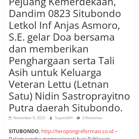
Pejuang Kemerdekaan,
Dandim 0823 Situbondo
Letkol Inf Anjas Asmoro,
S.E. gelar Doa bersama
dan memberikan
Penghargaan serta Tali
Asih untuk Keluarga
Veteran Lettu (Letnan
Satu) Nidin Sastroprayitno
Putra daerah Situbondo.
November 9, 2023
SuyonoSH
0 Komentar
SITUBONDO
,
http://teropongreformasi.co.id
–