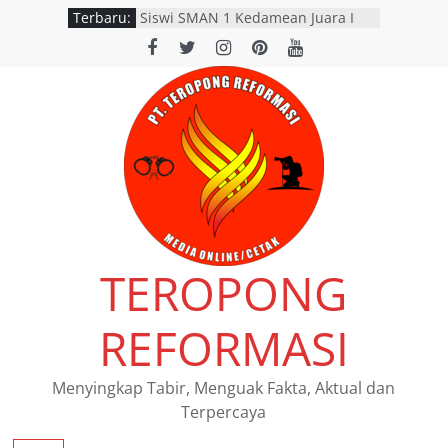
Terbaru:
Siswi SMAN 1 Kedamean Juara I
Lomba Voice Over HPN 2026 Gresik
Dishub Nganjuk dan Satlantas
Polres Nganjuk Gelar Inspeksi
Keselamatan Jalan di Rejoso, 39
Pengendara Ditilang
SATLANTAS POLRES NGANJUK
DORONG PERCEPATAN TINDAK
LANJUT HASIL RAPAT FKLL
BERSAMA INSTANSI TERKAIT
Polres Pasuruan Tegaskan
Penanganan Kasus Laka Lantas
2017 Telah Tuntas dan
TEROPONG
Berkekuatan Hukum Tetap
Pemerintah Provinsi Jawa Timur
resmi menggelar program
REFORMASI
pemutihan dan pembebasan pajak
daerah di seluruh kantor Samsat
wilayah Jatim
Menyingkap Tabir, Menguak Fakta, Aktual dan
Terpercaya