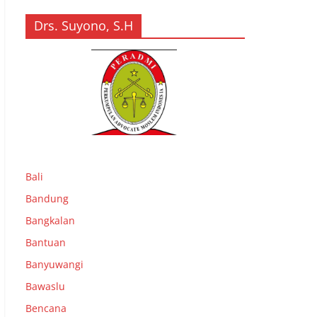
Drs. Suyono, S.H
Bali
Bandung
Bangkalan
Bantuan
Banyuwangi
Bawaslu
Bencana