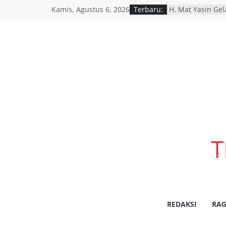
Kamis, Agustus 6, 2026
Terbaru:
H. Mat Yasin Ge
Berhadiah Tiga 
Tiga Rumah Hang
Desa Pokaan Pan
Polres Pasuruan
Anggota Reskrim 
Komitmen Trans
Penanganan Dug
Polres Situbond
Pembobol Rumah 
Pelaku Gasak Ua
Nelayan Asal Jan
Ditemukan Menin
T
Perairan Jangkar
REDAKSI
RAG