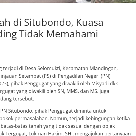
Sumber Mata Air Desa
Sumberkolak, Kabupaten
ah di Situbondo, Kuasa
Situbondo
Agustus 11, 2023
SuyonoSH
0
ding Tidak Memahami
g terjadi di Desa Selomukti, Kecamatan Mlandingan,
njauan Setempat (PS) di Pengadilan Negeri (PN)
3), pihak Penggugat yang diwakili oleh Misyadi dkk.
gugat yang diwakili oleh SN, MMS, dan MS. juga
dang tersebut.
 PN Situbondo, pihak Penggugat diminta untuk
pokok permasalahan. Namun, terjadi kebingungan ketika
atas-batas tanah yang tidak sesuai dengan objek
ak Tergugat, Lukman Hakim, SH., mengajukan pertanyaan