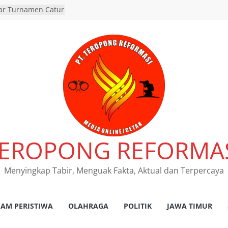
lar Turnamen Catur
Sepeda Motor
us Terbakar Di
ji Situbondo
 Nonjobkan
Polsek Beji, Wujud
paransi
aan Penganiayaan
o Tangkap
di Jangkar,
ng Rp18 Juta
gkar Situbondo,
ggal Dunia di
EROPONG REFORMA
Menyingkap Tabir, Menguak Fakta, Aktual dan Terpercaya
AM PERISTIWA
OLAHRAGA
POLITIK
JAWA TIMUR