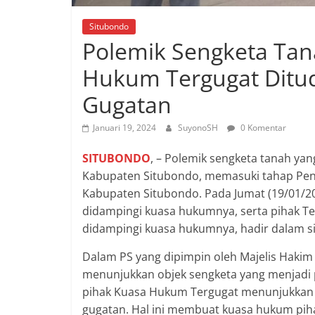
Situbondo
Polemik Sengketa Tan
Hukum Tergugat Ditu
Gugatan
Januari 19, 2024
SuyonoSH
0 Komentar
SITUBONDO
, – Polemik sengketa tanah yan
Kabupaten Situbondo, memasuki tahap Peni
Kabupaten Situbondo. Pada Jumat (19/01/202
didampingi kuasa hukumnya, serta pihak Ter
didampingi kuasa hukumnya, hadir dalam si
Dalam PS yang dipimpin oleh Majelis Hakim
menunjukkan objek sengketa yang menjadi 
pihak Kuasa Hukum Tergugat menunjukkan b
gugatan. Hal ini membuat kuasa hukum pih