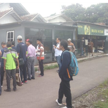
Breaking news
Ragam
Peristiwa
Situbondo
Tragedi Meninggalnya
Seorang Pria Saat Mandi 