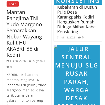
Kediri
Kebakaran di Dusun
Mantan
Pule Desa
Karangpakis Kediri
Panglima TNI
Hanguskan Rumah,
Yudo Margono
Diduga Akibat Kabel
Semarakkan
Konsleting
Nobar Wayang
0
Juli 18, 2026
Kulit HUT
AKABRI ’88 di
Kediri
Juli 28, 2026
SuyonoSH
0
KEDIRI, – Kehadiran
mantan Panglima TNI,
Jenderal TNI (Purn.) Yudo
Margono, menjadi daya
tarik utama dalam
gelaran nonton bareng