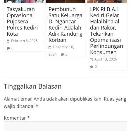
Tasyakuran
Pembunuh
LPK RI B.A.I
Oprasional
Satu Keluarga
Kediri Gelar
Pujasera
Di Ngancar
Halalbihalal
Polres Kediri
Kediri Adalah
dan Rakor,
Kota
Adik Kandung
Tekankan
Korban
Optimalisasi
Februari 8, 2025
Perlindungan
Desember 6,
0
Konsumen
2024
0
April 13, 2026
0
Tinggalkan Balasan
Alamat email Anda tidak akan dipublikasikan.
Ruas yang
wajib ditandai
*
Komentar
*