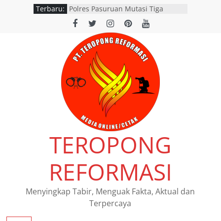
Terbaru:
Polres Pasuruan Mutasi Tiga
Penyidik Polsek Beji Demi
Efektivitas dan Kelancaran Proses
Penyidikan
SATLANTAS POLRES NGANJUK
DORONG PERCEPATAN TINDAK
LANJUT HASIL RAPAT FKLL
BERSAMA INSTANSI TERKAIT
Polres Pasuruan Tegaskan
Penanganan Kasus Laka Lantas
2017 Telah Tuntas dan
Berkekuatan Hukum Tetap
Pemerintah Provinsi Jawa Timur
TEROPONG
resmi menggelar program
pemutihan dan pembebasan pajak
daerah di seluruh kantor Samsat
REFORMASI
wilayah Jatim
Siswi SMAN 1 Kedamean Juara I
Lomba Voice Over HPN 2026 Gresik
Menyingkap Tabir, Menguak Fakta, Aktual dan
Terpercaya