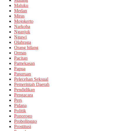
Malang
Maluku
Medan
Miras
Mojokerto
Narkoba
Nganjuk
Ngawi
Olahraga
Orang hilang
Ormas
Pacitan
Pamekasan
Papua
Pasuruan
Pelecehan Seksual
Pemerintah Daerah
Pendidikan
Pengacara
Pers
Pidana
Politik
Ponorogo
Probolinggo
Prostitusi