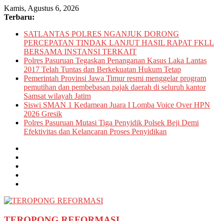
Skip
Kamis, Agustus 6, 2026
to
Terbaru:
content
SATLANTAS POLRES NGANJUK DORONG
PERCEPATAN TINDAK LANJUT HASIL RAPAT FKLL
BERSAMA INSTANSI TERKAIT
Polres Pasuruan Tegaskan Penanganan Kasus Laka Lantas
2017 Telah Tuntas dan Berkekuatan Hukum Tetap
Pemerintah Provinsi Jawa Timur resmi menggelar program
pemutihan dan pembebasan pajak daerah di seluruh kantor
Samsat wilayah Jatim
Siswi SMAN 1 Kedamean Juara I Lomba Voice Over HPN
2026 Gresik
Polres Pasuruan Mutasi Tiga Penyidik Polsek Beji Demi
Efektivitas dan Kelancaran Proses Penyidikan
TEROPONG REFORMASI