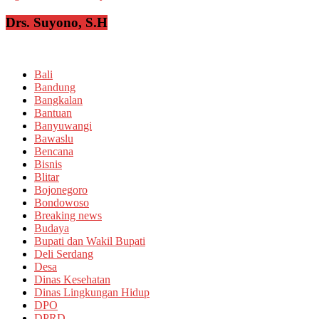
Drs. Suyono, S.H
Bali
Bandung
Bangkalan
Bantuan
Banyuwangi
Bawaslu
Bencana
Bisnis
Blitar
Bojonegoro
Bondowoso
Breaking news
Budaya
Bupati dan Wakil Bupati
Deli Serdang
Desa
Dinas Kesehatan
Dinas Lingkungan Hidup
DPO
DPRD