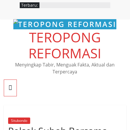
Skip
Terbaru:
to
content
TEROPONG
REFORMASI
Menyingkap Tabir, Menguak Fakta, Aktual dan
Terpercaya
Situbondo