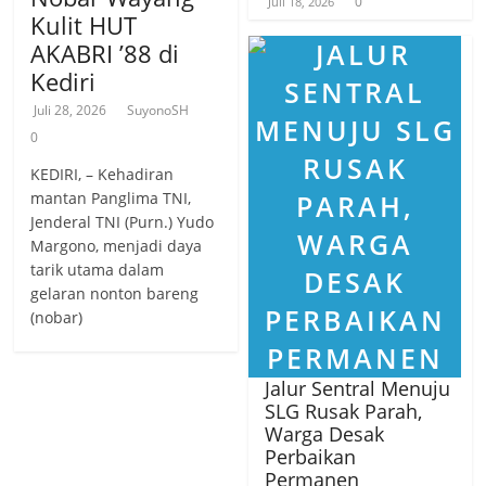
0
Juli 18, 2026
Kulit HUT
AKABRI ’88 di
Kediri
Juli 28, 2026
SuyonoSH
0
KEDIRI, – Kehadiran
mantan Panglima TNI,
Jenderal TNI (Purn.) Yudo
Margono, menjadi daya
tarik utama dalam
gelaran nonton bareng
(nobar)
Jalur Sentral Menuju
SLG Rusak Parah,
Warga Desak
Perbaikan
Permanen