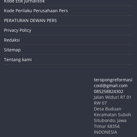
Kode Etik Jurnalistik
Kode Perilaku Perusahaan Pers
PERATURAN DEWAN PERS
Privacy Policy
Redaksi
Sitemap
Tentang kami
teropongreformasi
coid@gmail.com
085258824302
Jalan Widuri RT 01
RW 07
Desa Buduan
Kecamatan Suboh
Situbondo
,
Jawa
Timur
68354
INDONESIA