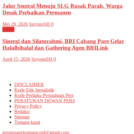
Jalur Sentral Menuju SLG Rusak Parah, Warga
Desak Perbaikan Permanen
Mei 29, 2026
SuyonoSH
0
Kediri
Sinergi dan Silaturahmi, BRI Cabang Pare Gelar
Halalbihalal dan Gathering Agen BRILink
April 15, 2026
SuyonoSH
0
Informasi
DISCLAIMER
Kode Etik Jurnalistik
Kode Perilaku Perusahaan Pers
PERATURAN DEWAN PERS
Privacy Policy
Redaksi
Sitemap
Tentang kami
teropongreformasicoid@gmail.com