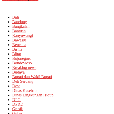
Bali
Bandung
Bangkalan
Bantuan
Banyuwangi
Bawaslu
Bencana
Bisnis
Blitar
Bojonegoro
B
Bondowoso
Breaking news
Budaya
Bupati dan Wakil Bupati
Deli Serdang
Desa
A
Dinas Kesehatan
Dinas Lingkungan Hidup
DPO
DPRD
Gresik
Gubernur