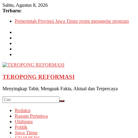
Skip
Sabtu, Agustus 8, 2026
to
Terbaru:
content
Pemerintah Provinsi Jawa Timur resmi menggelar program
pemutihan dan pembebasan pajak daerah di seluruh kantor
Samsat wilayah Jatim
Satpolairud Situbondo Perketat Pemeriksaan Muatan Truk di
Pelabuhan Jangkar
Dishub Nganjuk dan Satlantas Polres Nganjuk Gelar Inspeksi
Keselamatan Jalan di Rejoso, 39 Pengendara Ditilang
SATLANTAS POLRES NGANJUK DORONG
PERCEPATAN TINDAK LANJUT HASIL RAPAT FKLL
BERSAMA INSTANSI TERKAIT
TEROPONG REFORMASI
Polres Pasuruan Tegaskan Penanganan Kasus Laka Lantas
2017 Telah Tuntas dan Berkekuatan Hukum Tetap
Menyingkap Tabir, Menguak Fakta, Aktual dan Terpercaya
Redaksi
Ragam Peristiwa
Olahraga
Politik
Jawa Timur