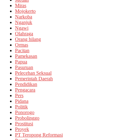
Miras
Mojokerto
Narkoba
Nganjuk
Ngawi
Olahraga
Orang hilang
Ormas
Pacitan
Pamekasan
Papua
Pasuruan
Pelecehan Seksual
Pemerintah Daerah
Pendidikan
Pengacara
Pers
Pidana
Politik
Ponorogo
Probolinggo
Prostitusi
Proyek
PT Teropong Reformasi