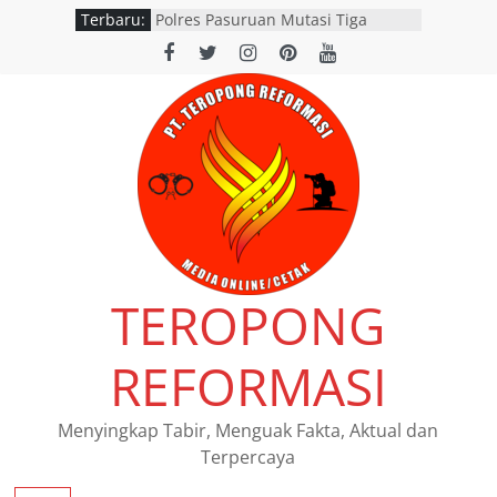
Terbaru:
Polres Pasuruan Mutasi Tiga
Penyidik Polsek Beji Demi
Efektivitas dan Kelancaran Proses
Penyidikan
SATLANTAS POLRES NGANJUK
DORONG PERCEPATAN TINDAK
LANJUT HASIL RAPAT FKLL
BERSAMA INSTANSI TERKAIT
Polres Pasuruan Tegaskan
Penanganan Kasus Laka Lantas
2017 Telah Tuntas dan
Berkekuatan Hukum Tetap
Pemerintah Provinsi Jawa Timur
TEROPONG
resmi menggelar program
pemutihan dan pembebasan pajak
daerah di seluruh kantor Samsat
REFORMASI
wilayah Jatim
Siswi SMAN 1 Kedamean Juara I
Lomba Voice Over HPN 2026 Gresik
Menyingkap Tabir, Menguak Fakta, Aktual dan
Terpercaya