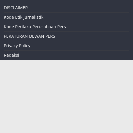
DISCLAIMER
Kode Etik Jurnalistik
Kode Perilaku Perusahaan Pers
PERATURAN DEWAN PERS
Privacy Policy
Redaksi
Sitemap
Tentang kami
teropongreformasi
coid@gmail.com
085258824302
Jalan Widuri RT 01
RW 07
Desa Buduan
Kecamatan Suboh