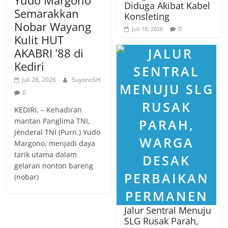
Diduga Akibat Kabel
Semarakkan
Konsleting
Nobar Wayang
0
Juli 18, 2026
Kulit HUT
AKABRI ’88 di
Kediri
Juli 28, 2026
SuyonoSH
0
KEDIRI, – Kehadiran
mantan Panglima TNI,
Jenderal TNI (Purn.) Yudo
Margono, menjadi daya
tarik utama dalam
gelaran nonton bareng
(nobar)
Jalur Sentral Menuju
SLG Rusak Parah,